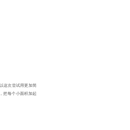
老是忘，所以这次尝试用更加简
积分，把每个小面积加起