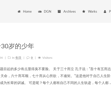
Home
DGN
Archives
Works
P
30岁的少年
-24
|
In
生日
|
0
|
Visitors:
题目起的多少有点显得臭不要脸。 关于三十而立 孔子说：”吾十有五而
天命，六十而耳顺，七十而从心所欲，不逾矩。”这是他对于自己人生阶
成为长辈的训诫。 可是呢？每个人都有自己不同的人生轨迹，每个人都 ..