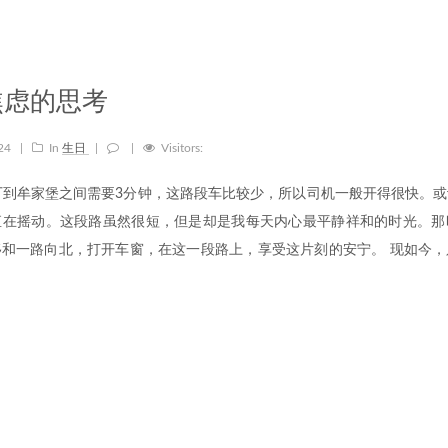
焦虑的思考
-24
|
In
生日
|
|
Visitors:
厂到牟家堡之间需要3分钟，这路段车比较少，所以司机一般开得很快。
直在摇动。这段路虽然很短，但是却是我每天内心最平静祥和的时光。那
和一路向北，打开车窗，在这一段路上，享受这片刻的安宁。 现如今，