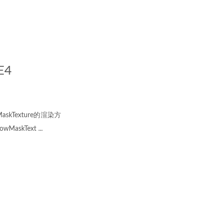
UE4
askTexture的渲染方
askText ...