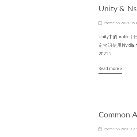
Unity & Ns
Posted on
2021-05
Unity中的pro
定常识使用Nvidia Ns
2021.2. ...
Read more »
Common An
Posted on
2020-12